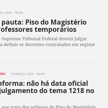
IL, 2026 - 16H48
 pauta: Piso do Magistério
rofessores temporários
o Supremo Tribunal Federal deverá julgar
ra definir se docentes contratados em regime
 têm direito à complementação de
 do piso salarial do magistério público
ÉRIO
18 MARÇO, 2026 - 14H58
forma: não há data oficial
 julgamento do tema 1218 no
 que trata dos reflexos do Piso do Magistério