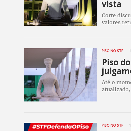
vista
Corte discu
valores ret
PISO NO STF
1
Piso do
julgame
Até o mome
atualizado
pretensões
PISO NO STF
1