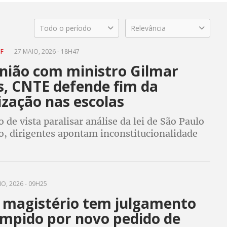
Todo o período
Relevância
TF
27 MAIO, 2026 - 18H47
nião com ministro Gilmar
, CNTE defende fim da
ização nas escolas
 de vista paralisar análise da lei de São Paulo
, dirigentes apontam inconstitucionalidade
 e alertam para os riscos da repressão
s escolas
O, 2026 - 09H25
o magistério tem julgamento
ompido por novo pedido de