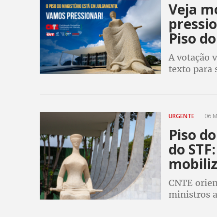
Veja m
pressio
Piso do
A votação 
texto para 
URGENTE
06 M
Piso do
do STF:
mobili
CNTE orien
ministros 
Magistério