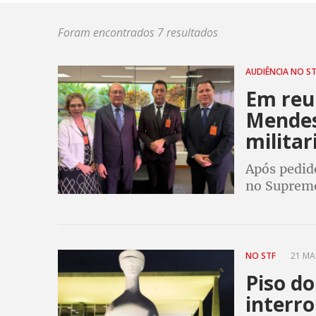
Foram encontrados 7 resultados
AUDIÊNCIA NO S
Em reu
Mendes
militar
Após pedido
no Supremo
do programa
policial na
NO STF
21 MAI
Piso d
interr