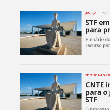
JUSTIÇA
15 ABR
STF em
para p
Plenário d
recurso pa
temporário
remuneração
PISO DO MAGIST
CNTE in
para o
STF
O processo,