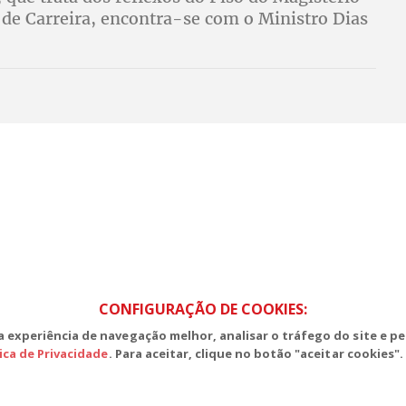
 de Carreira, encontra-se com o Ministro Dias
S, Edifício Venâncio III, Salas 101/106
CEP: 70393-902 - Brasília - DF
lefone (61) 3225-1003 - E-mail cnte@cnte.org.br
CONFIGURAÇÃO DE COOKIES:
 experiência de navegação melhor, analisar o tráfego do site e pe
tica de Privacidade
. Para aceitar, clique no botão "aceitar cookies".