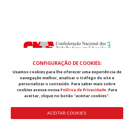
CONFIGURAÇÃO DE COOKIES:
Usamos cookies para lhe oferecer uma experiência de
SDS, Edifício Venâncio III, Salas 101/106
navegação melhor, analisar o tráfego do site e
CEP: 70393-902 - Brasília - DF
personalizar o conteúdo. Para saber mais sobre
Telefone (61) 3225-1003 - E-mail cnte@cnte.org.br
cookies acesse nossa
Política de Privacidade
. Para
aceitar, clique no botão "aceitar cookies".
Copyright CUT Central Única dos Trabalhadores 3.960 - Entidades
Filiadas | 7.933.029 - Trabalhadores(as) Associados | 25.831.443 -
ACEITAR COOKIES
Trabalhadores(as) na Base