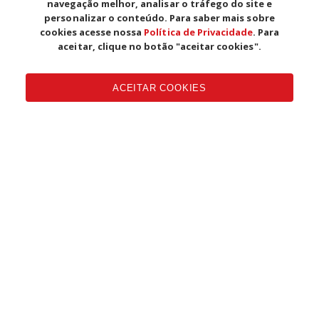
23 MARÇO, 2026 - 14H13
navegação melhor, analisar o tráfego do site e
personalizar o conteúdo. Para saber mais sobre
cookies acesse nossa
Política de Privacidade
. Para
aceitar, clique no botão "aceitar cookies".
ACEITAR COOKIES
DEBATE
CNTE participa do XI Congresso
Estadual do Sinsepeap
20 MARÇO, 2026 - 09H36