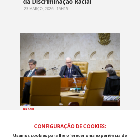
da Discriminação Racial
23 MARÇO, 2026 - 15H15
BRASIL
STF reconhece racismo
estrutural e decisão reforça
CONFIGURAÇÃO DE COOKIES:
luta na educação, avalia CNTE
Usamos cookies para lhe oferecer uma experiência de