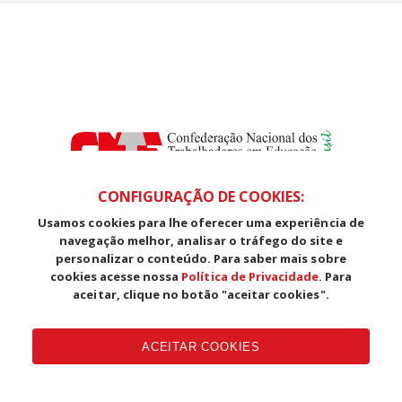
CONFIGURAÇÃO DE COOKIES:
Usamos cookies para lhe oferecer uma experiência de
SDS, Edifício Venâncio III, Salas 101/106
navegação melhor, analisar o tráfego do site e
CEP: 70393-902 - Brasília - DF
personalizar o conteúdo. Para saber mais sobre
Telefone (61) 3225-1003 - E-mail cnte@cnte.org.br
cookies acesse nossa
Política de Privacidade
. Para
aceitar, clique no botão "aceitar cookies".
Copyright CUT Central Única dos Trabalhadores 3.960 - Entidades
Filiadas | 7.933.029 - Trabalhadores(as) Associados | 25.831.443 -
ACEITAR COOKIES
Trabalhadores(as) na Base