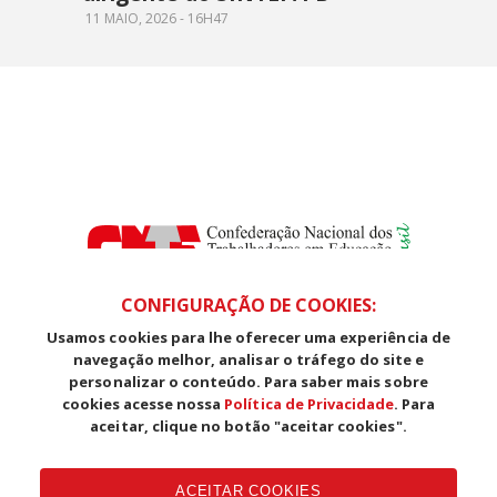
11 MAIO, 2026 - 16H47
CONFIGURAÇÃO DE COOKIES:
Usamos cookies para lhe oferecer uma experiência de
SDS, Edifício Venâncio III, Salas 101/106
navegação melhor, analisar o tráfego do site e
CEP: 70393-902 - Brasília - DF
personalizar o conteúdo. Para saber mais sobre
Telefone (61) 3225-1003 - E-mail cnte@cnte.org.br
cookies acesse nossa
Política de Privacidade
. Para
aceitar, clique no botão "aceitar cookies".
Copyright CUT Central Única dos Trabalhadores 3.960 - Entidades
Filiadas | 7.933.029 - Trabalhadores(as) Associados | 25.831.443 -
ACEITAR COOKIES