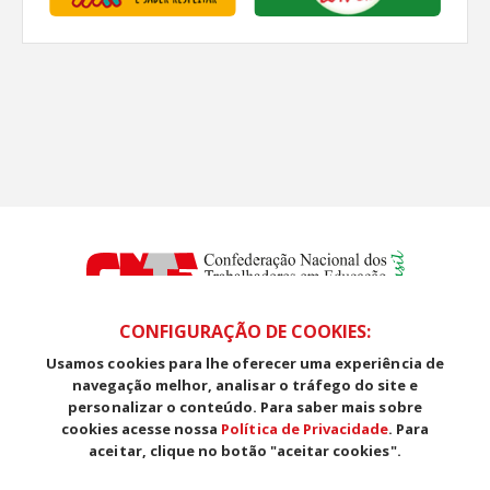
CONFIGURAÇÃO DE COOKIES:
Usamos cookies para lhe oferecer uma experiência de
SDS, Edifício Venâncio III, Salas 101/106
navegação melhor, analisar o tráfego do site e
CEP: 70393-902 - Brasília - DF
personalizar o conteúdo. Para saber mais sobre
Telefone (61) 3225-1003 - E-mail cnte@cnte.org.br
cookies acesse nossa
Política de Privacidade
. Para
aceitar, clique no botão "aceitar cookies".
Copyright CUT Central Única dos Trabalhadores 3.960 - Entidades