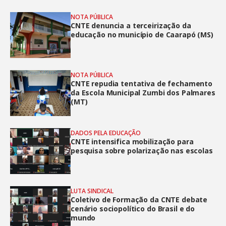
NOTA PÚBLICA
CNTE denuncia a terceirização da
educação no município de Caarapó (MS)
NOTA PÚBLICA
CNTE repudia tentativa de fechamento
da Escola Municipal Zumbi dos Palmares
(MT)
DADOS PELA EDUCAÇÃO
CNTE intensifica mobilização para
pesquisa sobre polarização nas escolas
LUTA SINDICAL
Coletivo de Formação da CNTE debate
cenário sociopolítico do Brasil e do
mundo