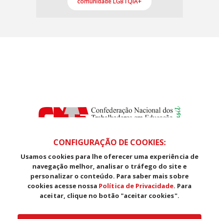
comunidade LGBTQIA+
CONFIGURAÇÃO DE COOKIES:
Usamos cookies para lhe oferecer uma experiência de
SDS, Edifício Venâncio III, Salas 101/106
navegação melhor, analisar o tráfego do site e
CEP: 70393-902 - Brasília - DF
personalizar o conteúdo. Para saber mais sobre
Telefone (61) 3225-1003 - E-mail cnte@cnte.org.br
cookies acesse nossa
Política de Privacidade
. Para
aceitar, clique no botão "aceitar cookies".
Copyright CUT Central Única dos Trabalhadores 3.960 - Entidades