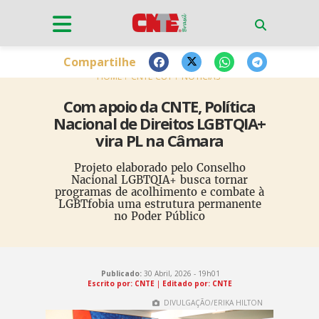
Compartilhe
HOME
CNTE-CUT
NOTÍCIAS
Com apoio da CNTE, Política
Nacional de Direitos LGBTQIA+
vira PL na Câmara
Projeto elaborado pelo Conselho
Nacional LGBTQIA+ busca tornar
programas de acolhimento e combate à
LGBTfobia uma estrutura permanente
no Poder Público
Publicado:
30 Abril, 2026 - 19h01
Escrito por: CNTE
|
Editado por: CNTE
DIVULGAÇÃO/ERIKA HILTON