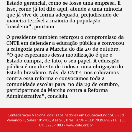
Estado gerencial, como se fosse uma empresa. E
isso, como já foi dito aqui, atende a uma minoria
que já vive de forma adequada, prejudicando de
maneira terrível a maioria da população
brasileira”, pontuou.
O presidente também reforçou o compromisso da
CNTE em defender a educação pública e convocou
a categoria para a Marcha do dia 29 de outubro.
“O que esperamos dessa mobilização é que o
Estado cumpra, de fato, o seu papel. A educação
pública é um direito de todos e uma obrigação do
Estado brasileiro. Nós, da CNTE, nos colocamos
contra essa reforma e convocamos toda a
comunidade escolar para, no dia 29 de outubro,
participarmos da Marcha contra a Reforma
Administrativa”, concluiu.
Confederação Nacional dos Trabalhadores em EducaçãoEnd.: SDS - Ed.
Venâncio III, Salas 101/106, Asa Sul, Brasília/DF – CEP 70393-902Tel.: (55
61) 3225-1003 • www.cnte.org.br