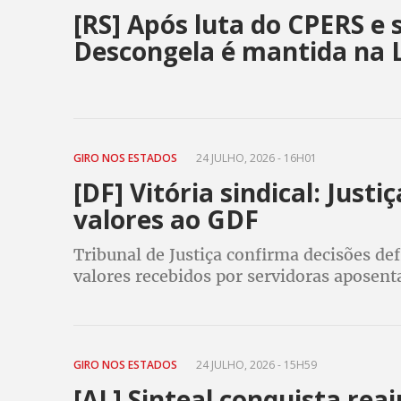
[RS] Após luta do CPERS e
Descongela é mantida na 
GIRO NOS ESTADOS
24 JULHO, 2026 - 16H01
[DF] Vitória sindical: Just
valores ao GDF
Tribunal de Justiça confirma decisões d
valores recebidos por servidoras aposenta
segurança jurídica dos sindicalizados d
GIRO NOS ESTADOS
24 JULHO, 2026 - 15H59
[AL] Sinteal conquista rea