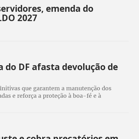
 servidores, emenda do
LDO 2027
iça do DF afasta devolução de
efinitivas que garantem a manutenção dos
das e reforça a proteção à boa-fé e à
o SAE-DF
juste e cobra precatórios em