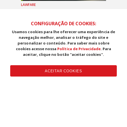
LAWFARE
Ataques aos sindicatos da
América Latina são pauta do
CONFIGURAÇÃO DE COOKIES:
encontro da IEAL
Usamos cookies para lhe oferecer uma experiência de
navegação melhor, analisar o tráfego do site e
personalizar o conteúdo. Para saber mais sobre
cookies acesse nossa
Política de Privacidade
. Para
aceitar, clique no botão "aceitar cookies".
ACEITAR COOKIES
AMÉRICA LATINA
Seminário da IEAL discute