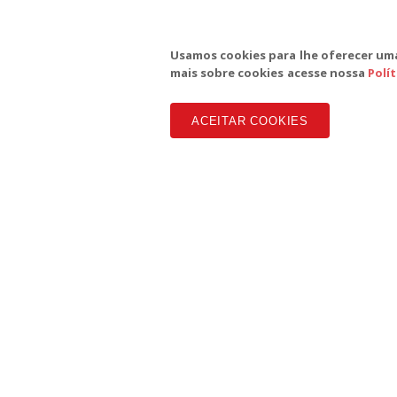
Usamos cookies para lhe oferecer uma
mais sobre cookies acesse nossa
Polí
ACEITAR COOKIES
SD
Te
Copyright CUT Central Única dos Trabalhadores 3.960 - Entid