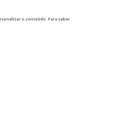
rsonalizar o conteúdo. Para saber
CTRL+F2
alhadores(as) na Base