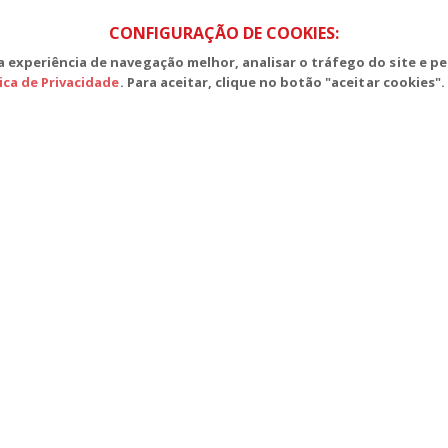
CONFIGURAÇÃO DE COOKIES:
 experiência de navegação melhor, analisar o tráfego do site e pe
tica de Privacidade
. Para aceitar, clique no botão "aceitar cookies".
S, Edifício Venâncio III, Salas 101/106
CEP: 70393-902 - Brasília - DF
lefone (61) 3225-1003 - E-mail cnte@cnte.org.br
ades Filiadas | 7.933.029 - Trabalhadores(as) Associados | 25.831.443 - Trab