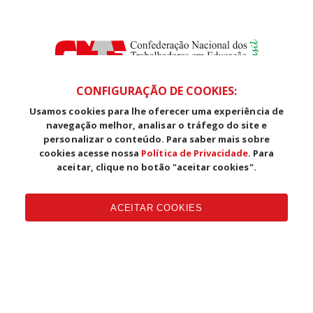
CONFIGURAÇÃO DE COOKIES:
Usamos cookies para lhe oferecer uma experiência de
SDS, Edifício Venâncio III, Salas 101/106
navegação melhor, analisar o tráfego do site e
CEP: 70393-902 - Brasília - DF
personalizar o conteúdo. Para saber mais sobre
Telefone (61) 3225-1003 - E-mail cnte@cnte.org.br
cookies acesse nossa
Política de Privacidade
. Para
aceitar, clique no botão "aceitar cookies".
Copyright CUT Central Única dos Trabalhadores 3.960 - Entidades
Filiadas | 7.933.029 - Trabalhadores(as) Associados | 25.831.443 -
ACEITAR COOKIES
Trabalhadores(as) na Base