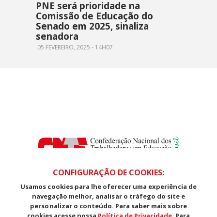
PNE será prioridade na
Comissão de Educação do
Senado em 2025, sinaliza
senadora
05 FEVEREIRO, 2025 - 14H07
CONFIGURAÇÃO DE COOKIES:
Usamos cookies para lhe oferecer uma experiência de
SDS, Edifício Venâncio III, Salas 101/106
navegação melhor, analisar o tráfego do site e
CEP: 70393-902 - Brasília - DF
personalizar o conteúdo. Para saber mais sobre
Telefone (61) 3225-1003 - E-mail cnte@cnte.org.br
cookies acesse nossa
Política de Privacidade
. Para