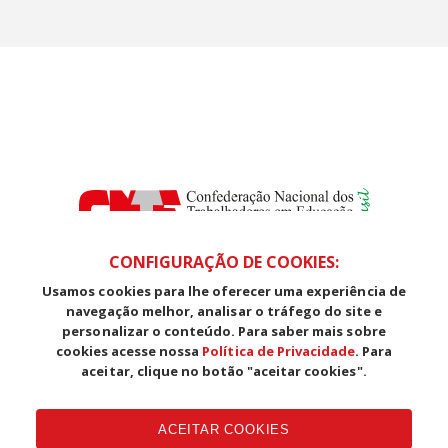
CONFIGURAÇÃO DE COOKIES:
Usamos cookies para lhe oferecer uma experiência de
SDS, Edifício Venâncio III, Salas 101/106
navegação melhor, analisar o tráfego do site e
CEP: 70393-902 - Brasília - DF
personalizar o conteúdo. Para saber mais sobre
Telefone (61) 3225-1003 - E-mail cnte@cnte.org.br
cookies acesse nossa
Política de Privacidade
. Para
aceitar, clique no botão "aceitar cookies".
Copyright CUT Central Única dos Trabalhadores 3.960 - Entidades
Filiadas | 7.933.029 - Trabalhadores(as) Associados | 25.831.443 -
ACEITAR COOKIES
Trabalhadores(as) na Base