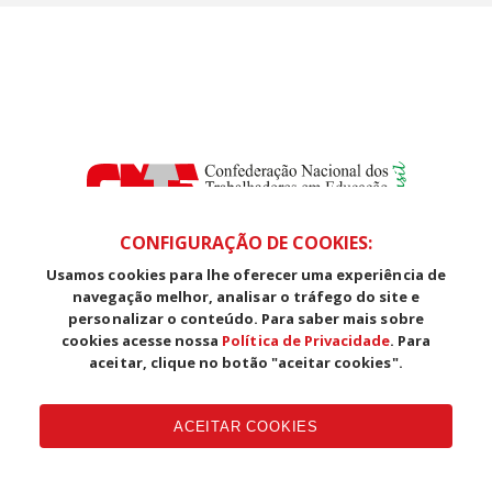
CONFIGURAÇÃO DE COOKIES:
Usamos cookies para lhe oferecer uma experiência de
SDS, Edifício Venâncio III, Salas 101/106
navegação melhor, analisar o tráfego do site e
CEP: 70393-902 - Brasília - DF
personalizar o conteúdo. Para saber mais sobre
Telefone (61) 3225-1003 - E-mail cnte@cnte.org.br
cookies acesse nossa
Política de Privacidade
. Para
aceitar, clique no botão "aceitar cookies".
Copyright CUT Central Única dos Trabalhadores 3.960 - Entidades
Filiadas | 7.933.029 - Trabalhadores(as) Associados | 25.831.443 -
ACEITAR COOKIES
Trabalhadores(as) na Base