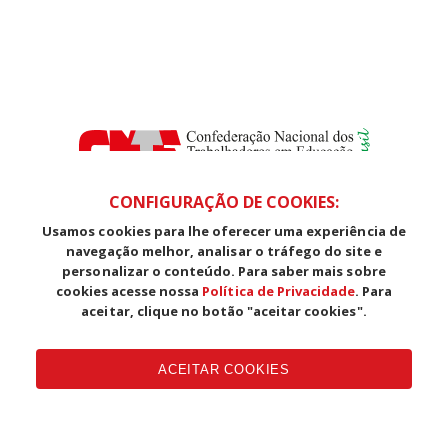
CONFIGURAÇÃO DE COOKIES:
Usamos cookies para lhe oferecer uma experiência de
SDS, Edifício Venâncio III, Salas 101/106
navegação melhor, analisar o tráfego do site e
CEP: 70393-902 - Brasília - DF
personalizar o conteúdo. Para saber mais sobre
Telefone (61) 3225-1003 - E-mail cnte@cnte.org.br
cookies acesse nossa
Política de Privacidade
. Para
aceitar, clique no botão "aceitar cookies".
Copyright CUT Central Única dos Trabalhadores 3.960 - Entidades
Filiadas | 7.933.029 - Trabalhadores(as) Associados | 25.831.443 -
ACEITAR COOKIES
Trabalhadores(as) na Base