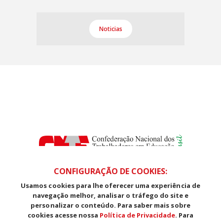
Noticias
CONFIGURAÇÃO DE COOKIES:
Usamos cookies para lhe oferecer uma experiência de
SDS, Edifício Venâncio III, Salas 101/106
navegação melhor, analisar o tráfego do site e
CEP: 70393-902 - Brasília - DF
personalizar o conteúdo. Para saber mais sobre
Telefone (61) 3225-1003 - E-mail cnte@cnte.org.br
cookies acesse nossa
Política de Privacidade
. Para