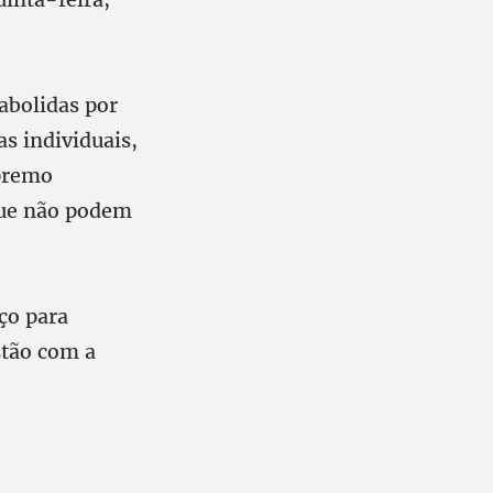
abolidas por
s individuais,
upremo
 que não podem
ço para
stão com a