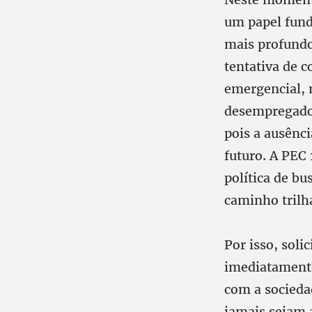
um papel fund
mais profundos
tentativa de c
emergencial, 
desempregados
pois a ausênci
futuro. A PEC 
política de bu
caminho trilh
Por isso, soli
imediatamente
com a sociedad
jamais sejam 