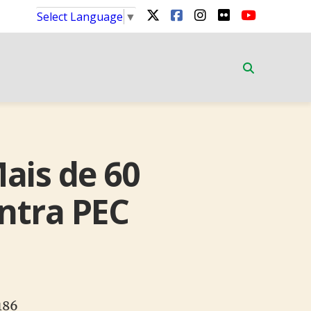
Select Language
▼
ais de 60
ntra PEC
186