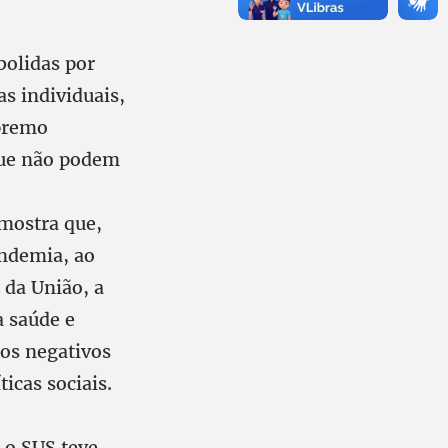
bolidas por
s individuais,
upremo
 que não podem
 mostra que,
andemia, ao
 da União, a
a saúde e
tos negativos
icas sociais.
 o SUS teve