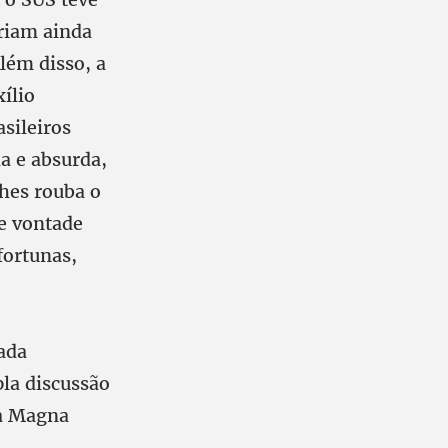
riam ainda
lém disso, a
ílio
sileiros
a e absurda,
lhes rouba o
de vontade
fortunas,
rada
la discussão
ta Magna