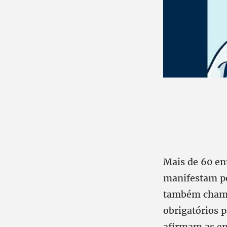
Mais de 60 ent
manifestam pe
também chamad
obrigatórios 
afirmam as ent