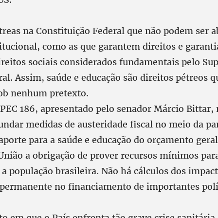
reas na Constituição Federal que não podem ser a
tucional, como as que garantem direitos e garantia
direitos sociais considerados fundamentais pelo S
ral. Assim, saúde e educação são direitos pétreos
sob nenhum pretexto.
a PEC 186, apresentado pelo senador Márcio Bittar,
undar medidas de austeridade fiscal no meio da p
 aporte para a saúde e educação do orçamento geral
 União a obrigação de prover recursos mínimos par
 a população brasileira. Não há cálculos dos impac
o permanente no financiamento de importantes polít
 em que o País enfrenta tão grave crise sanitária,