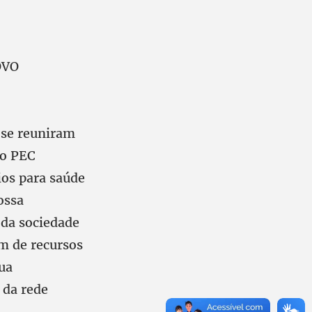
OVO
 se reuniram
mo PEC
ios para saúde
ossa
 da sociedade
em de recursos
sua
 da rede