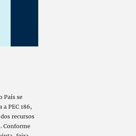
o País se
a a PEC 186,
dos recursos
o. Conforme
uinta-feira,