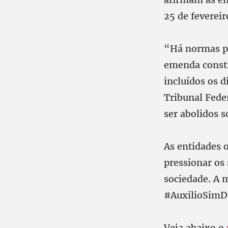
25 de fevereir
“Há normas pé
emenda consti
incluídos os 
Tribunal Fede
ser abolidos 
As entidades 
pressionar os 
sociedade. A 
#AuxilioSim
Veja abaixo o