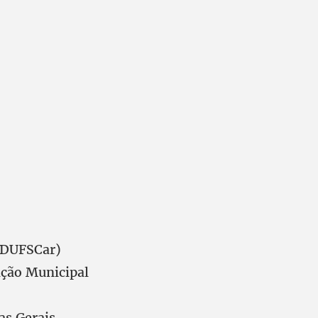
(ADUFSCar)
ação Municipal
as Gerais