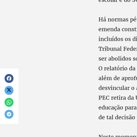
Há normas pét
emenda consti
incluídos os 
Tribunal Fede
ser abolidos 
O relatório d
além de aprof
desvincular o
PEC retira da
educação para
de tal decisã
Neste momento