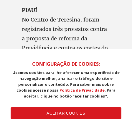
PIAUÍ
No Centro de Teresina, foram
registrados três protestos contra
a proposta de reforma da
Previdência e contra os cortes do
governo federal na educação.
CONFIGURAÇÃO DE COOKIES:
Usamos cookies para lhe oferecer uma experiência de
navegação melhor, analisar o tráfego do site e
personalizar o conteúdo. Para saber mais sobre
RIO DE JANEIRO
cookies acesse nossa
Política de Privacidade
. Para
Em Barra do Piraí (RJ), município
aceitar, clique no botão "aceitar cookies".
no sul fluminense, uma aula
pública debateu Educação e
ACEITAR COOKIES
Previdência. Também nas ruas,