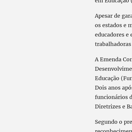
em Educação (
Apesar de gar
os estados e m
educadores e 
trabalhadoras
A Emenda Cons
Desenvolvimen
Educação (Fun
Dois anos apó
funcionários d
Diretrizes e B
Segundo o pre
reconheciment