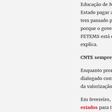
Educação de M
Estado pagar 
tem passado p
porque o gove
FETEMS está e
explica.
CNTE sempre e
Enquanto pro
dialogado com
da valorização
Em fevereiro,
estados
para t