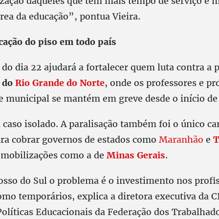
zação daqueles que têm mais tempo de serviço e 
rea da educação”, pontua Vieira.
ca
ção do piso em todo país
do dia 22 ajudará a fortalecer quem luta contra a 
o do
Rio Grande do Norte
, onde os professores e pr
 e municipal se mantém em greve desde o início de
 caso isolado. A paralisação também foi o único c
ra cobrar governos de estados como
Maranhão
e
T
 mobilizações como a de
Minas Gerais
.
osso do Sul o problema é o investimento nos profi
omo temporários, explica a diretora executiva da 
 Políticas Educacionais da Federação dos Trabalha