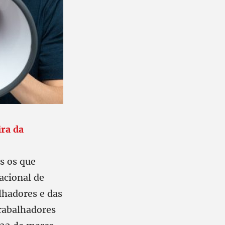
ira da
os os que
acional de
lhadores e das
rabalhadores