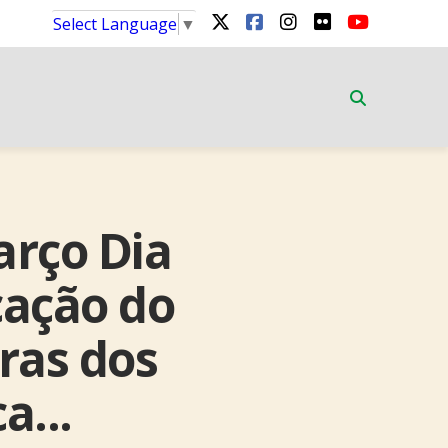
Select Language
▼
arço Dia
cação do
iras dos
a...