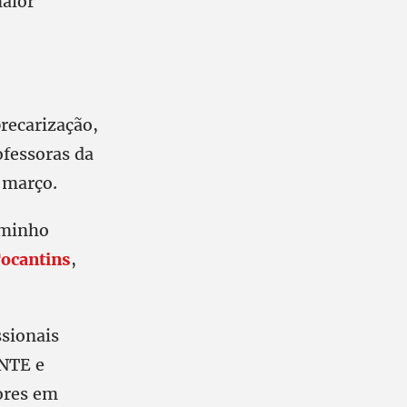
maior
precarização,
ofessoras da
 março.
aminho
ocantins
,
ssionais
CNTE e
dores em