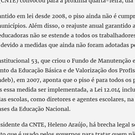
CNTE) convocou para a próxima quarta-feira, dia
antido em lei desde 2008, o piso ainda não é cumpr
unicípios. Além disso, o reajuste anual garantido 
educadoras não se estende a todos os trabalhadore
 devido a medidas que ainda não foram adotadas p
titucional 53, que criou o Fundo de Manutenção 
to da Educação Básica e de Valorização dos Profis
deb), em 2007, aponta que o piso é para todos os p
s essa medida ser implementada, a Lei 12.014 inclu
as escolas, como diretores e agentes escolares, na
ases da Educação Nacional.
sidente da CNTE, Heleno Araújo, há brecha legal s
o que é usado pelos governos para tratar quem nã