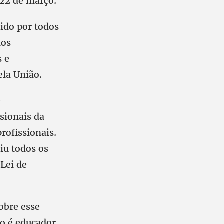
 22 de março.
ido por todos
aos
s e
ela União.
e
sionais da
rofissionais.
iu todos os
 Lei de
obre esse
o é educador