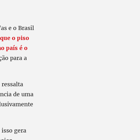
s e o Brasil
que o piso
o país é o
ção para a
 ressalta
ência de uma
xclusivamente
 isso gera