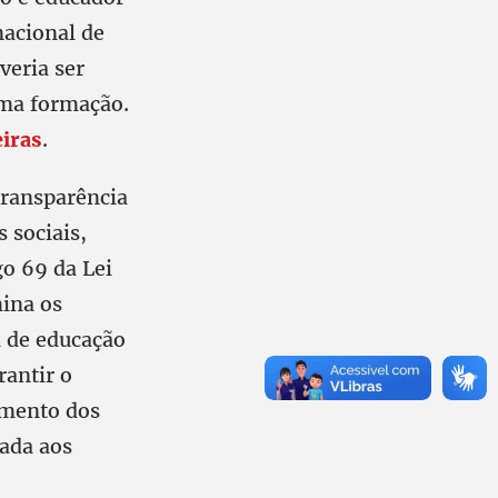
nacional de
veria ser
sma formação.
iras
.
transparência
 sociais,
go 69 da Lei
mina os
a de educação
rantir o
amento dos
uada aos