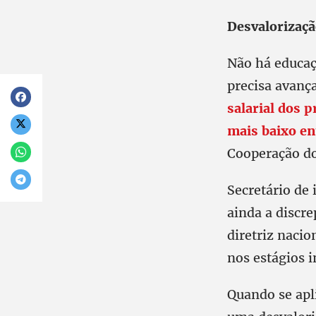
Desvaloriza
çã
Não há educaç
precisa avanç
salarial dos 
mais baixo en
Cooperação d
Secretário de 
ainda a discr
diretriz nacio
nos estágios in
Quando se apli