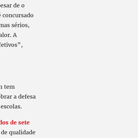
esar de o
é concursado
mas sérios,
lor. A
fetivos”,
m tem
brar a defesa
 escolas.
os de sete
 de qualidade