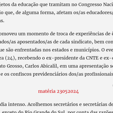
ojetos da educação que tramitam no Congresso Naci
rio que, de alguma forma, afetam os/as educadores
as.
omoveu um momento de troca de experiências de ê
liados/as aposentados/as de cada sindicato, bem co
que são enfrentadas nos estados e municípios. O ev
ira (24), recebendo o ex-presidente da CNTE e ex
ato Grosso, Carlos Abicalil, em uma apresentação s
e os confiscos previdenciários dos/as profissionais
ia intenso. Acolhemos secretários e secretárias d
, exceto do Rio Grande do Sul, por conta das razões