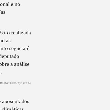
onal e no
/as
xito realizada
mo as
ento segue até
-deputado
obre a análise
.
MATÉRIA 23052024
e aposentados
 climáticas