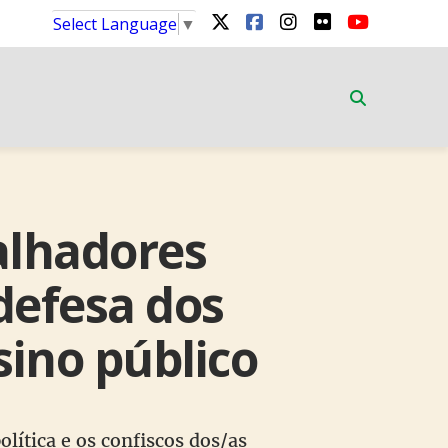
Select Language
▼
balhadores
defesa dos
sino público
olítica e os confiscos dos/as