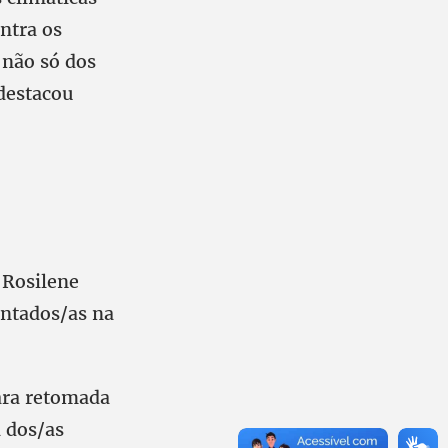
ntra os
 não só dos
 destacou
 Rosilene
entados/as na
ara retomada
a dos/as