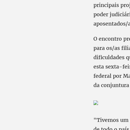
principais pr
poder judiciá
aposentados/
O encontro pr
para os/as fi
dificuldades 
esta sexta-fe
federal por M
da conjuntura 
"Tivemos um d
de todo o país