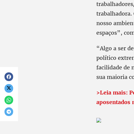
trabalhadores/
trabalhadora.
nosso ambient
espaços”, co
“Algo a ser d
político extr
facilidade de
sua maioria c
>Leia mais: P
aposentados 