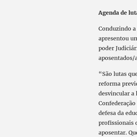
Agenda de lut
Conduzindo a 
apresentou um
poder Judiciá
aposentados/
“São lutas qu
reforma previ
desvincular a
Confederação 
defesa da edu
profissionais 
aposentar. Qu