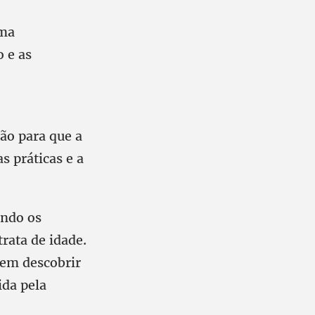
uma
 e as
ão para que a
s práticas e a
ando os
rata de idade.
 em descobrir
da pela