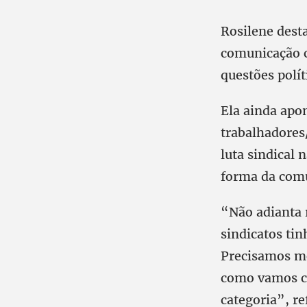
Rosilene dest
comunicação c
questões polí
Ela ainda apon
trabalhadores
luta sindical 
forma da comu
“Não adianta 
sindicatos tin
Precisamos mo
como vamos ch
categoria”, re