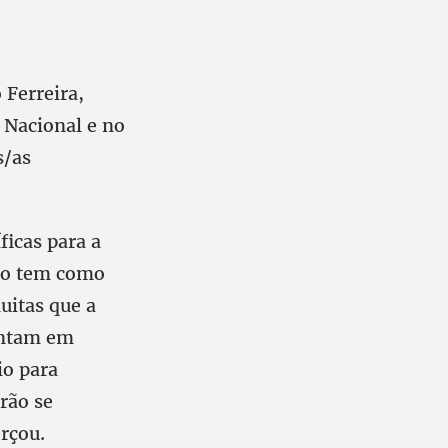
 Ferreira,
 Nacional e no
s/as
icas para a
ão tem como
uitas que a
entam em
io para
irão se
orçou.