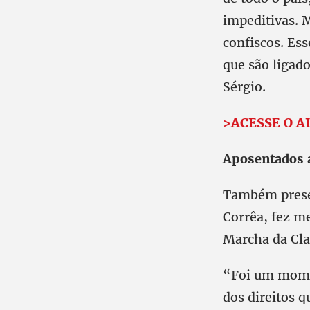
impeditivas. 
confiscos. Ess
que são ligado
Sérgio.
>ACESSE O A
Aposentados a
Também presen
Corrêa, fez m
Marcha da Cla
“Foi um mome
dos direitos q