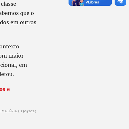
 classe
sabemos que o
idos em outros
contexto
com maior
cional, em
letou.
os e
MATÉRIA 3 23052024