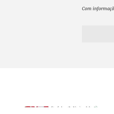
Com informaçõ
SD
Te