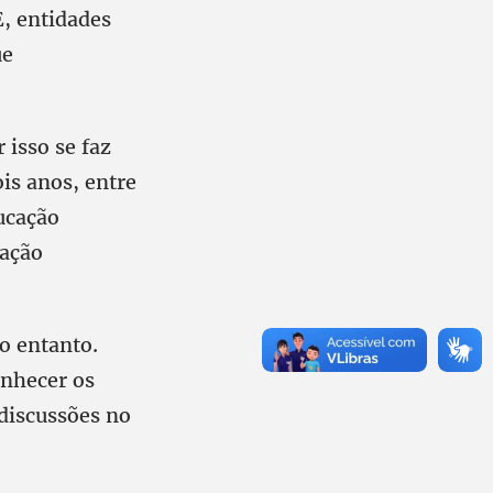
E, entidades
ue
 isso se faz
is anos, entre
ucação
cação
o entanto.
onhecer os
 discussões no