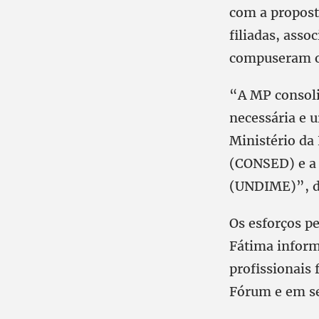
com a proposta
filiadas, asso
compuseram o 
“A MP consolid
necessária e u
Ministério da
(CONSED) e a 
(UNDIME)”, d
Os esforços pe
Fátima inform
profissionais
Fórum e em se