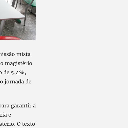
missão mista
do magistério
o de 5,4%,
o jornada de
ara garantir a
ria e
tério. O texto