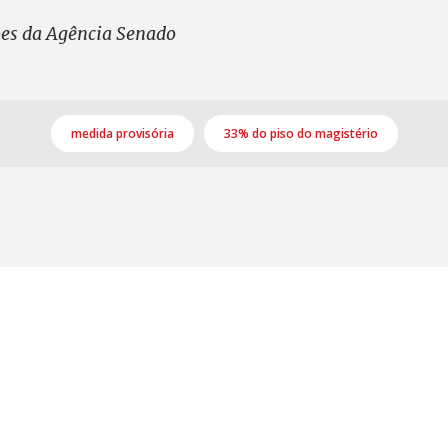
es da Agência Senado
medida provisória
33% do piso do magistério
S, Edifício Venâncio III, Salas 101/106
CEP: 70393-902 - Brasília - DF
lefone (61) 3225-1003 - E-mail cnte@cnte.org.br