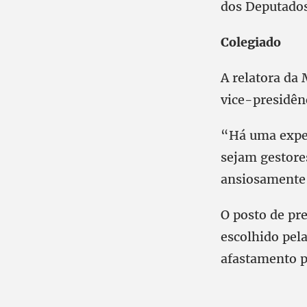
dos Deputados
Colegiado
A relatora da
vice-presidên
“Há uma expec
sejam gestore
ansiosamente 
O posto de pr
escolhido pel
afastamento p