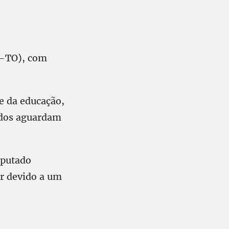
o-TO), com
e da educação,
Todos aguardam
eputado
r devido a um