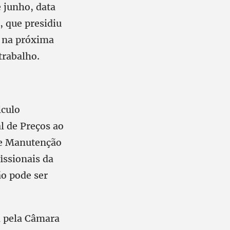
e junho, data
 que presidiu
r na próxima
trabalho.
lculo
l de Preços ao
de Manutenção
issionais da
o pode ser
a pela Câmara