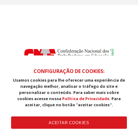
CONFIGURAÇÃO DE COOKIES:
Usamos cookies para lhe oferecer uma experiência de
SDS, Edifício Venâncio III, Salas 101/106
navegação melhor, analisar o tráfego do site e
CEP: 70393-902 - Brasília - DF
personalizar o conteúdo. Para saber mais sobre
Telefone (61) 3225-1003 - E-mail cnte@cnte.org.br
cookies acesse nossa
Política de Privacidade
. Para
aceitar, clique no botão "aceitar cookies".
Copyright CUT Central Única dos Trabalhadores 3.960 - Entidades
Filiadas | 7.933.029 - Trabalhadores(as) Associados | 25.831.443 -
ACEITAR COOKIES
Trabalhadores(as) na Base