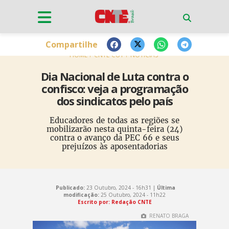
Compartilhe
HOME
CNTE-CUT
NOTÍCIAS
Dia Nacional de Luta contra o
confisco: veja a programação
dos sindicatos pelo país
Educadores de todas as regiões se
mobilizarão nesta quinta-feira (24)
contra o avanço da PEC 66 e seus
prejuízos às aposentadorias
Publicado:
23 Outubro, 2024 - 16h31 |
Última
modificação:
25 Outubro, 2024 - 11h22
Escrito por: Redação CNTE
RENATO BRAGA