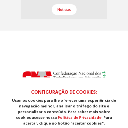
Noticias
CONFIGURAÇÃO DE COOKIES:
Usamos cookies para lhe oferecer uma experiência de
SDS, Edifício Venâncio III, Salas 101/106
navegação melhor, analisar o tráfego do site e
CEP: 70393-902 - Brasília - DF
personalizar o conteúdo. Para saber mais sobre
Telefone (61) 3225-1003 - E-mail cnte@cnte.org.br
cookies acesse nossa
Política de Privacidade
. Para
aceitar, clique no botão "aceitar cookies".