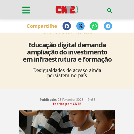
Compartilhe
HOME
CNTE-CUT
NOTÍCIAS
Educação digital demanda
ampliação do investimento
em infraestrutura e formação
Desigualdades de acesso ainda
persistem no país
Publicado:
23 Fevereiro, 2023 - 19h35
Escrito por: CNTE