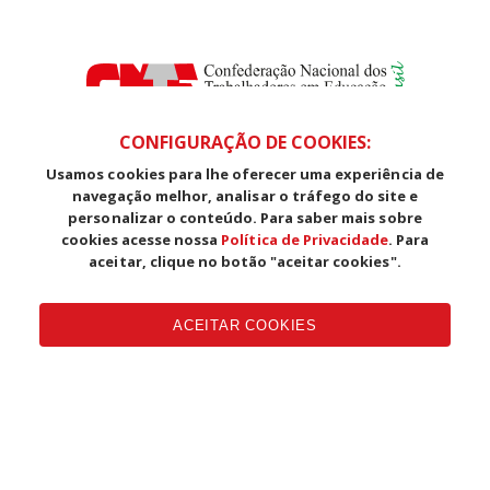
CONFIGURAÇÃO DE COOKIES:
Usamos cookies para lhe oferecer uma experiência de
SDS, Edifício Venâncio III, Salas 101/106
navegação melhor, analisar o tráfego do site e
CEP: 70393-902 - Brasília - DF
personalizar o conteúdo. Para saber mais sobre
Telefone (61) 3225-1003 - E-mail cnte@cnte.org.br
cookies acesse nossa
Política de Privacidade
. Para
aceitar, clique no botão "aceitar cookies".
Copyright CUT Central Única dos Trabalhadores 3.960 - Entidades
Filiadas | 7.933.029 - Trabalhadores(as) Associados | 25.831.443 -
ACEITAR COOKIES
Trabalhadores(as) na Base