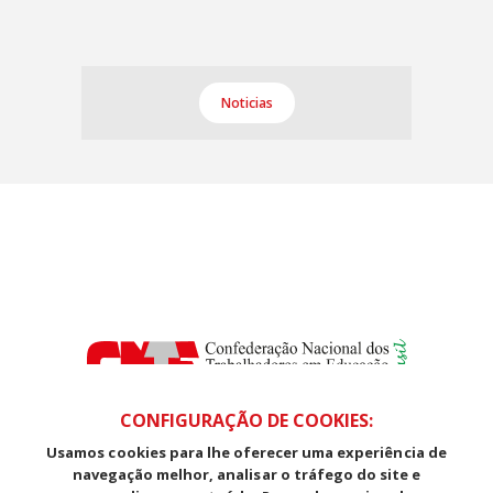
Noticias
CONFIGURAÇÃO DE COOKIES:
Usamos cookies para lhe oferecer uma experiência de
SDS, Edifício Venâncio III, Salas 101/106
navegação melhor, analisar o tráfego do site e
CEP: 70393-902 - Brasília - DF