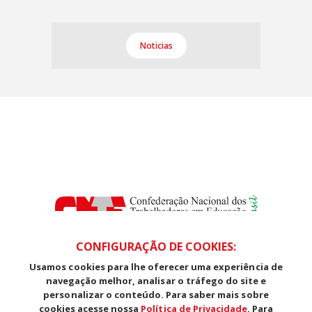
Noticias
CONFIGURAÇÃO DE COOKIES:
Usamos cookies para lhe oferecer uma experiência de
SDS, Edifício Venâncio III, Salas 101/106
navegação melhor, analisar o tráfego do site e
CEP: 70393-902 - Brasília - DF
personalizar o conteúdo. Para saber mais sobre
Telefone (61) 3225-1003 - E-mail cnte@cnte.org.br
cookies acesse nossa
Política de Privacidade
. Para