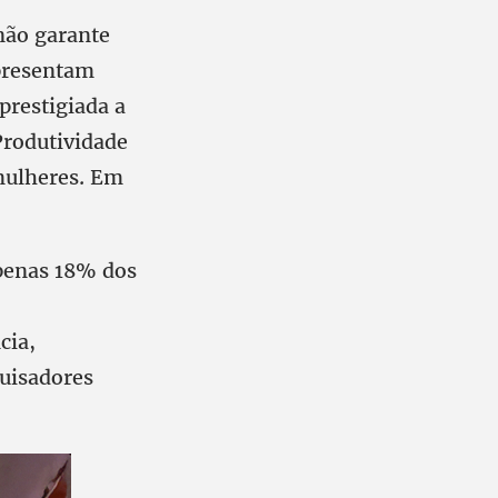
não garante
epresentam
prestigiada a
Produtividade
mulheres. Em
Apenas 18% dos
cia,
quisadores