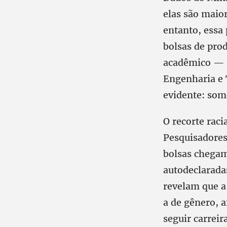
elas são maio
entanto, essa 
bolsas de pro
acadêmico — 
Engenharia e 
evidente: som
O recorte rac
Pesquisadore
bolsas chega
autodeclarada
revelam que a
a de gênero, 
seguir carreira