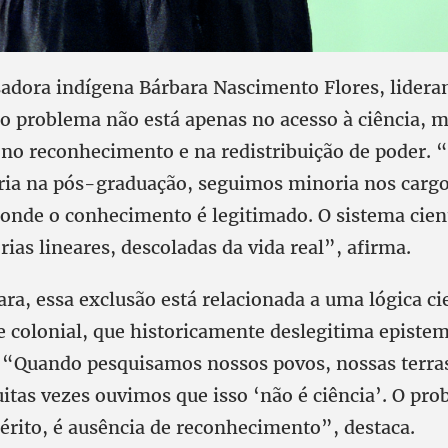
sadora indígena Bárbara Nascimento Flores, lidera
 problema não está apenas no acesso à ciência, m
no reconhecimento e na redistribuição de poder.
ia na pós-graduação, seguimos minoria nos cargo
 onde o conhecimento é legitimado. O sistema cient
rias lineares, descoladas da vida real”, afirma.
a, essa exclusão está relacionada a uma lógica cie
e colonial, que historicamente deslegitima episte
“Quando pesquisamos nossos povos, nossas terras
tas vezes ouvimos que isso ‘não é ciência’. O pro
érito, é ausência de reconhecimento”, destaca.