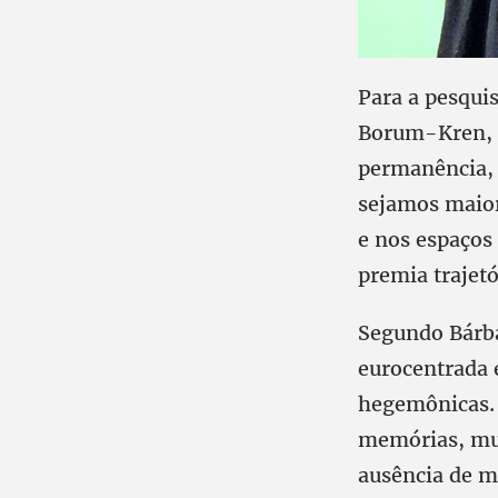
Para a pesqui
Borum-Kren, o
permanência, 
sejamos maior
e nos espaços
premia trajetó
Segundo Bárbar
eurocentrada 
hegemônicas. 
memórias, mui
ausência de m