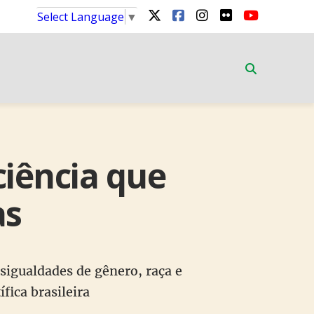
Select Language
▼
ciência que
as
sigualdades de gênero, raça e
fica brasileira