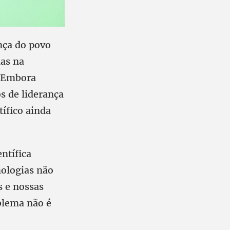
nça do povo
as na
 “Embora
s de liderança
ífico ainda
ntífica
mologias não
 e nossas
blema não é