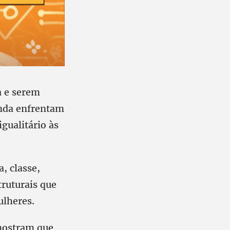
a e serem
inda enfrentam
gualitário às
, classe,
truturais que
ulheres.
 mostram que