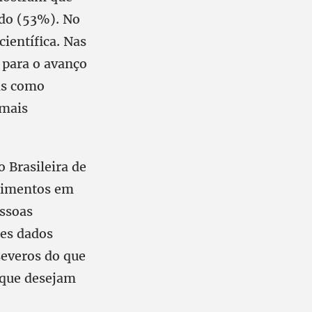
ado (53%). No
científica. Nas
 para o avanço
as como
 mais
 Brasileira de
timentos em
ssoas
ses dados
severos do que
 que desejam