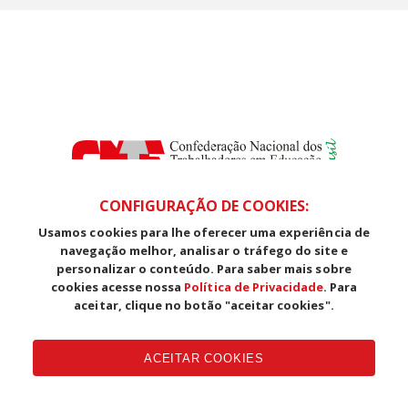
CONFIGURAÇÃO DE COOKIES:
Usamos cookies para lhe oferecer uma experiência de
SDS, Edifício Venâncio III, Salas 101/106
navegação melhor, analisar o tráfego do site e
CEP: 70393-902 - Brasília - DF
personalizar o conteúdo. Para saber mais sobre
Telefone (61) 3225-1003 - E-mail cnte@cnte.org.br
cookies acesse nossa
Política de Privacidade
. Para
aceitar, clique no botão "aceitar cookies".
Copyright CUT Central Única dos Trabalhadores 3.960 - Entidades
Filiadas | 7.933.029 - Trabalhadores(as) Associados | 25.831.443 -
ACEITAR COOKIES
Trabalhadores(as) na Base