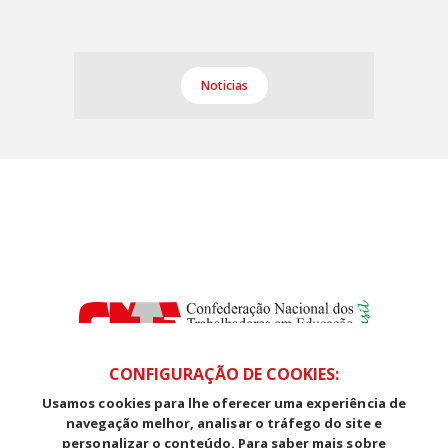
Noticias
CONFIGURAÇÃO DE COOKIES:
Usamos cookies para lhe oferecer uma experiência de
SDS, Edifício Venâncio III, Salas 101/106
navegação melhor, analisar o tráfego do site e
CEP: 70393-902 - Brasília - DF
personalizar o conteúdo. Para saber mais sobre