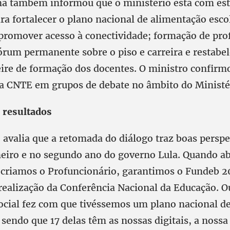
na também informou que o ministério está com es
a fortalecer o plano nacional de alimentação esco
 promover acesso à conectividade; formação de pro
órum permanente sobre o piso e carreira e restabel
eire de formação dos docentes. O ministro confirm
da CNTE em grupos de debate no âmbito do Ministé
e resultados
avalia que a retomada do diálogo traz boas perspe
eiro e no segundo ano do governo Lula. Quando ab
 criamos o Profuncionário, garantimos o Fundeb 20
realização da Conferência Nacional da Educação. Ou
social fez com que tivéssemos um plano nacional d
sendo que 17 delas têm as nossas digitais, a nossa