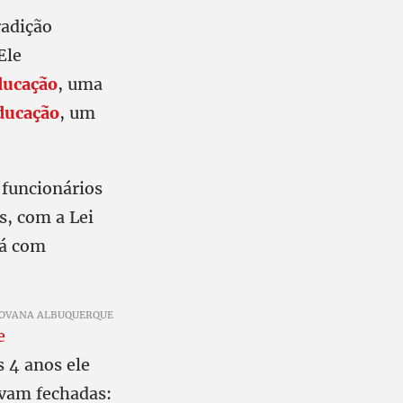
radição
Ele
ducação
, uma
ducação
, um
 funcionários
s, com a Lei
tá com
GEOVANA ALBUQUERQUE
 4 anos ele
avam fechadas: