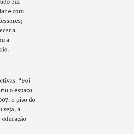
tudo em
lar e com
fessores;
ecer a
ou a
rio.
ctivas. “Foi
riu o espaço
07, o piso do
 seja, a
e educação