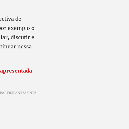
ectiva de
 por exemplo o
ar, discutir e
tinuar nessa
 apresentada
O PARTICIPANTES CNTE