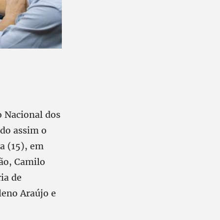
o Nacional dos
do assim o
a (15), em
ção, Camilo
ia de
leno Araújo e