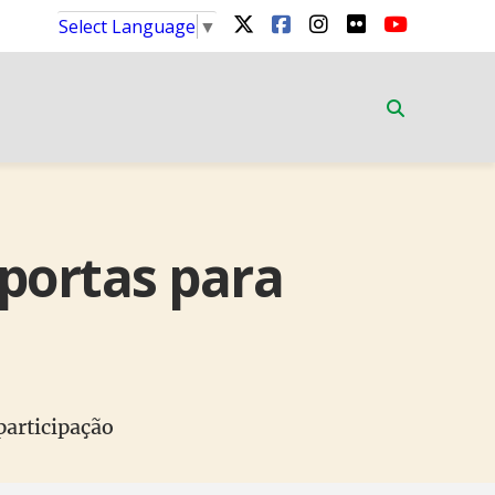
Select Language
▼
 portas para
participação