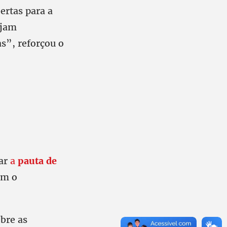
ertas para a
ejam
as”, reforçou o
tar
a
pauta de
om o
bre as