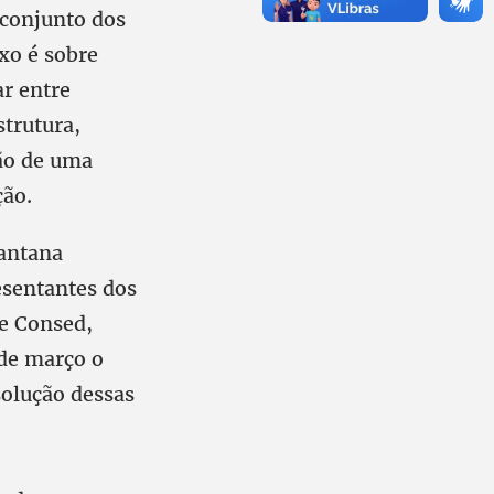
 conjunto dos
ixo é sobre
ar entre
strutura,
ção de uma
ção.
Santana
esentantes dos
 e Consed,
 de março o
solução dessas