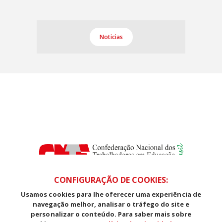
Noticias
CONFIGURAÇÃO DE COOKIES:
Usamos cookies para lhe oferecer uma experiência de
SDS, Edifício Venâncio III, Salas 101/106
navegação melhor, analisar o tráfego do site e
CEP: 70393-902 - Brasília - DF
personalizar o conteúdo. Para saber mais sobre
Telefone (61) 3225-1003 - E-mail cnte@cnte.org.br