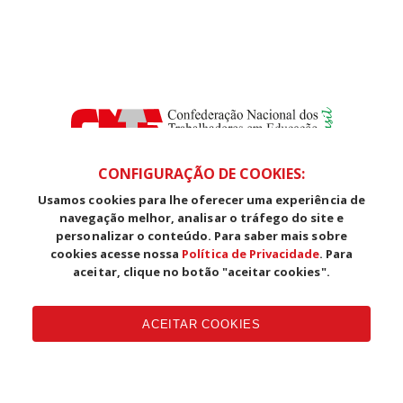
CONFIGURAÇÃO DE COOKIES:
Usamos cookies para lhe oferecer uma experiência de
SDS, Edifício Venâncio III, Salas 101/106
navegação melhor, analisar o tráfego do site e
CEP: 70393-902 - Brasília - DF
personalizar o conteúdo. Para saber mais sobre
Telefone (61) 3225-1003 - E-mail cnte@cnte.org.br
cookies acesse nossa
Política de Privacidade
. Para
aceitar, clique no botão "aceitar cookies".
Copyright CUT Central Única dos Trabalhadores 3.960 - Entidades
Filiadas | 7.933.029 - Trabalhadores(as) Associados | 25.831.443 -
ACEITAR COOKIES
Trabalhadores(as) na Base