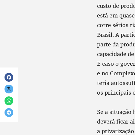
custo de produ
está em quase
corre sérios r
Brasil. A part
parte da prod
capacidade de
E caso o gover
e no Complexo
teria autossuf
os principais
Se a situação 
deverá ficar 
a privatização