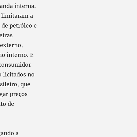
anda interna.
e limitaram a
 de petróleo e
eiras
 externo,
mo interno. E
 consumidor
 licitados no
sileiro, que
gar preços
nto de
gando a