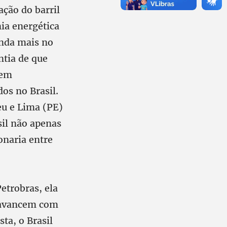
ação do barril
ia energética
inda mais no
ntia de que
tem
os no Brasil.
eu e Lima (PE)
sil não apenas
onaria entre
Petrobras, ela
s avancem com
ta, o Brasil