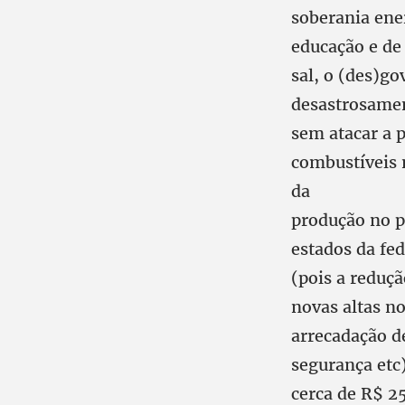
soberania ener
educação e de 
sal, o (des)g
desastrosamen
sem atacar a p
combustíveis 
da
produção no p
estados da fe
(pois a reduçã
novas altas n
arrecadação d
segurança etc
cerca de R$ 2