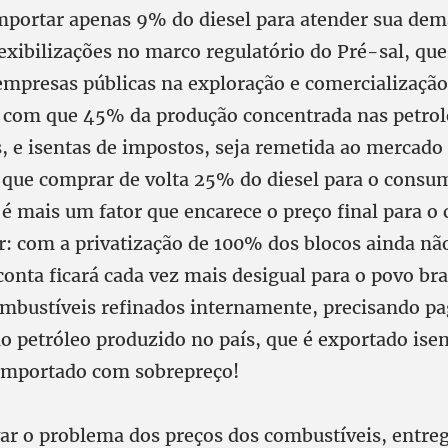
importar apenas 9% do diesel para atender sua dem
exibilizações no marco regulatório do Pré-sal, qu
empresas públicas na exploração e comercialização
z com que 45% da produção concentrada nas petrol
s, e isentas de impostos, seja remetida ao mercado
l que comprar de volta 25% do diesel para o consu
é mais um fator que encarece o preço final para o
or: com a privatização de 100% dos blocos ainda não
conta ficará cada vez mais desigual para o povo bra
mbustíveis refinados internamente, precisando pa
o petróleo produzido no país, que é exportado ise
importado com sobrepreço!
ar o problema dos preços dos combustíveis, entre