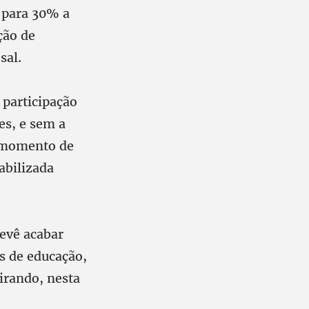
o para 30% a
ção de
sal.
 participação
es, e sem a
m momento de
abilizada
evê acabar
is de educação,
tirando, nesta