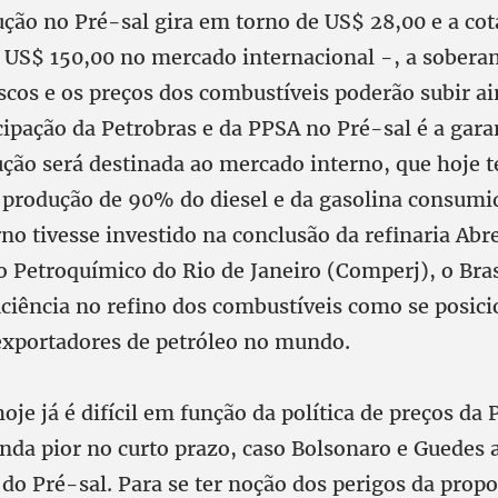
ção no Pré-sal gira em torno de US$ 28,00 e a cot
 US$ 150,00 no mercado internacional -, a soberan
iscos e os preços dos combustíveis poderão subir a
icipação da Petrobras e da PPSA no Pré-sal é a gara
ução será destinada ao mercado interno, que hoje 
 produção de 90% do diesel e da gasolina consumid
no tivesse investido na conclusão da refinaria Abr
 Petroquímico do Rio de Janeiro (Comperj), o Bra
iciência no refino dos combustíveis como se posici
 exportadores de petróleo no mundo.
hoje já é difícil em função da política de preços da 
ainda pior no curto prazo, caso Bolsonaro e Guede
 do Pré-sal. Para se ter noção dos perigos da propos