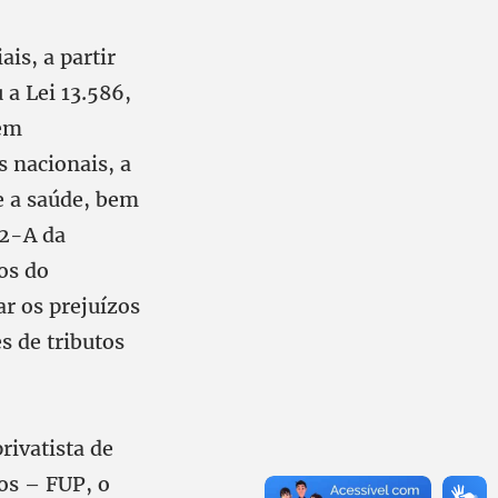
is, a partir
a Lei 13.586,
 em
 nacionais, a
e a saúde, bem
12-A da
os do
ar os prejuízos
s de tributos
rivatista de
os – FUP, o