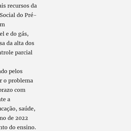
ais recursos da
 Social do Pré-
ém
l e do gás,
sa da alta dos
role parcial
ado pelos
er o problema
o prazo com
te a
ucação, saúde,
ano de 2022
nto do ensino.