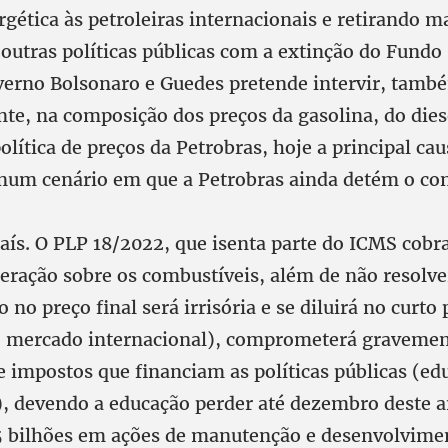
gética às petroleiras internacionais e retirando m
outras políticas públicas com a extinção do Fundo
overno Bolsonaro e Guedes pretende intervir, tamb
te, na composição dos preços da gasolina, do diese
olítica de preços da Petrobras, hoje a principal cau
num cenário em que a Petrobras ainda detém o cont
aís. O PLP 18/2022, que isenta parte do ICMS cobr
deração sobre os combustíveis, além de não resolv
o no preço final será irrisória e se diluirá no curt
o mercado internacional), comprometerá gravemen
e impostos que financiam as políticas públicas (ed
), devendo a educação perder até dezembro deste 
5 bilhões em ações de manutenção e desenvolvime