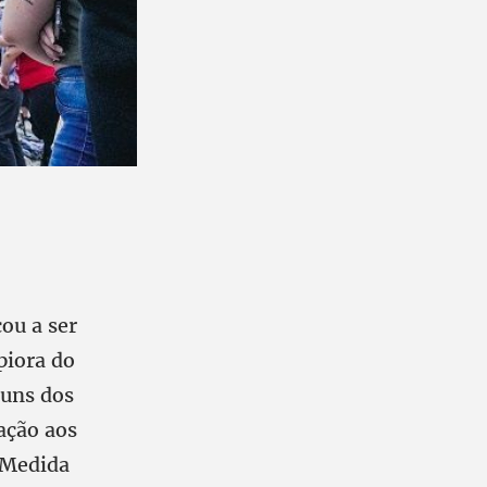
ou a ser
piora do
guns dos
ação aos
a Medida