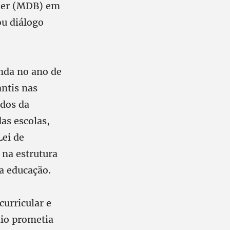
emer (MDB) em
ou diálogo
inda no ano de
ntis nas
ados da
das escolas,
Lei de
 na estrutura
a educação.
urricular e
dio prometia