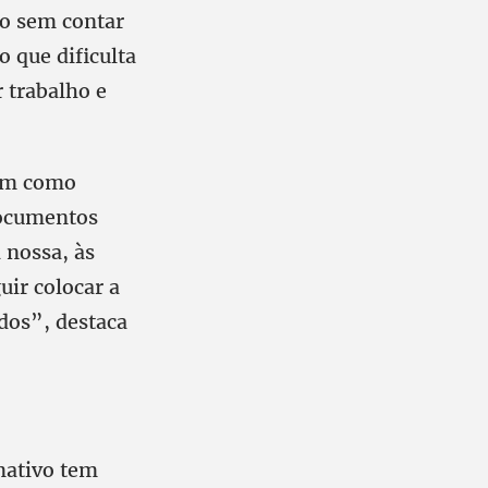
so sem contar
 que dificulta
r trabalho e
nam como
ocumentos
 nossa, às
uir colocar a
dos”, destaca
rmativo tem