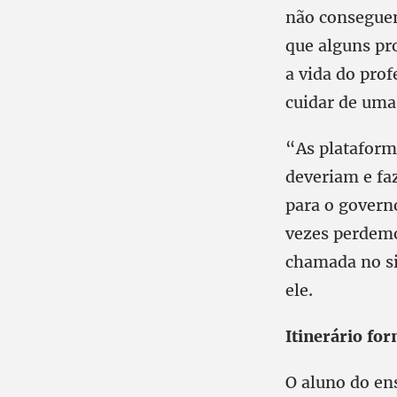
não conseguem
que alguns pro
a vida do prof
cuidar de uma
“As plataform
deveriam e f
para o governo
vezes perdemo
chamada no si
ele.
Itinerário fo
O aluno do ens