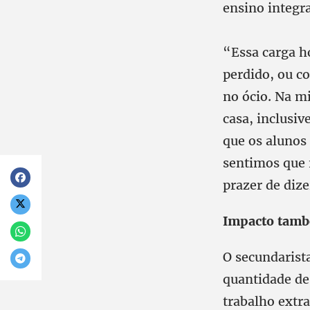
ensino integra
“Essa carga h
perdido, ou c
no ócio. Na m
casa, inclusiv
que os alunos
sentimos que 
prazer de dize
Impacto tamb
O secundarist
quantidade de
trabalho extr