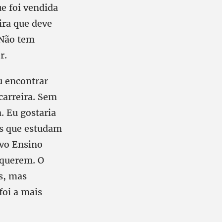
ue foi vendida
ira que deve
 Não tem
r.
u encontrar
 carreira. Sem
. Eu gostaria
os que estudam
vo Ensino
 querem. O
s, mas
foi a mais