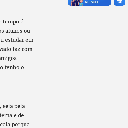
e tempo é
os alunos ou
em estudar em
evado faz com
 amigos
o tenho o
 seja pela
stema e de
scola porque