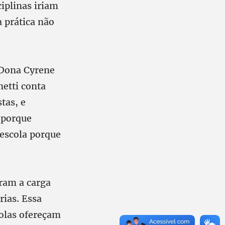
iplinas iriam
a prática não
 Dona Cyrene
netti conta
tas, e
, porque
 escola porque
aram a carga
rias. Essa
colas ofereçam