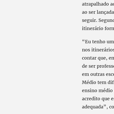
atrapalhado ao
ao ser lançada
seguir. Segund
itinerário fo
“Eu tenho uma
nos itinerário
contar que, e
de ser profes
em outras es
Médio tem dif
ensino médio 
acredito que 
adequada”, co