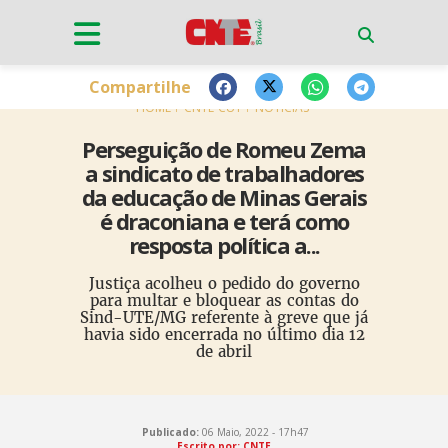
Compartilhe
HOME
CNTE-CUT
NOTÍCIAS
Perseguição de Romeu Zema
a sindicato de trabalhadores
da educação de Minas Gerais
é draconiana e terá como
resposta política a...
Justiça acolheu o pedido do governo
para multar e bloquear as contas do
Sind-UTE/MG referente à greve que já
havia sido encerrada no último dia 12
de abril
Publicado:
06 Maio, 2022 - 17h47
Escrito por: CNTE