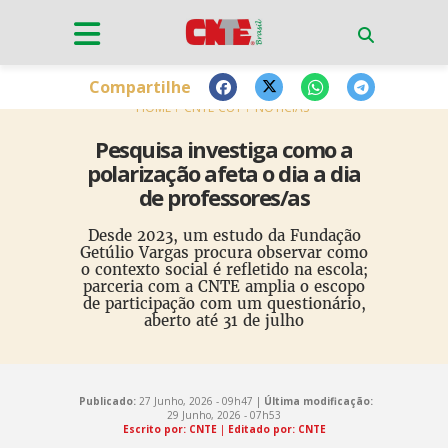
Compartilhe
HOME
CNTE-CUT
NOTÍCIAS
Pesquisa investiga como a
polarização afeta o dia a dia
de professores/as
Desde 2023, um estudo da Fundação
Getúlio Vargas procura observar como
o contexto social é refletido na escola;
parceria com a CNTE amplia o escopo
de participação com um questionário,
aberto até 31 de julho
Publicado:
27 Junho, 2026 - 09h47 |
Última modificação:
29 Junho, 2026 - 07h53
Escrito por: CNTE
|
Editado por: CNTE