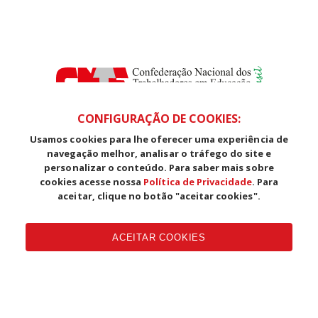
CONFIGURAÇÃO DE COOKIES:
Usamos cookies para lhe oferecer uma experiência de
SDS, Edifício Venâncio III, Salas 101/106
navegação melhor, analisar o tráfego do site e
CEP: 70393-902 - Brasília - DF
personalizar o conteúdo. Para saber mais sobre
Telefone (61) 3225-1003 - E-mail cnte@cnte.org.br
cookies acesse nossa
Política de Privacidade
. Para
aceitar, clique no botão "aceitar cookies".
Copyright CUT Central Única dos Trabalhadores 3.960 - Entidades
Filiadas | 7.933.029 - Trabalhadores(as) Associados | 25.831.443 -
ACEITAR COOKIES
Trabalhadores(as) na Base