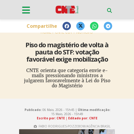
Compartilhe
HOME
CNTE-CUT
NOTÍCIAS
Piso do magistério de volta à
pauta do STF: votação
favorável exige mobilização
CNTE orienta que categoria envie e-
mails pressionando ministros a
julgarem favoravelmente à Lei do Piso
do Magistério
Publicado:
06 Maio, 2026 - 15h45 |
Última modificação:
15 Maio, 2026 - 15h49
Escrito por: CNTE
|
Editado por: CNTE
FABIO RODRIGUES-POZZEBOM/AGÊNCIA BRASIL