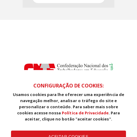
CONFIGURAÇÃO DE COOKIES:
Usamos cookies para lhe oferecer uma experiência de
SDS, Edifício Venâncio III, Salas 101/106
navegação melhor, analisar o tráfego do site e
CEP: 70393-902 - Brasília - DF
personalizar o conteúdo. Para saber mais sobre
Telefone (61) 3225-1003 - E-mail cnte@cnte.org.br
cookies acesse nossa
Política de Privacidade
. Para
aceitar, clique no botão "aceitar cookies".
Copyright CUT Central Única dos Trabalhadores 3.960 - Entidades
Filiadas | 7.933.029 - Trabalhadores(as) Associados | 25.831.443 -
ACEITAR COOKIES