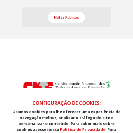
Notas Públicas
CONFIGURAÇÃO DE COOKIES:
Usamos cookies para lhe oferecer uma experiência de
SDS, Edifício Venâncio III, Salas 101/106
navegação melhor, analisar o tráfego do site e
CEP: 70393-902 - Brasília - DF
personalizar o conteúdo. Para saber mais sobre
Telefone (61) 3225-1003 - E-mail cnte@cnte.org.br
cookies acesse nossa
Política de Privacidade
. Para