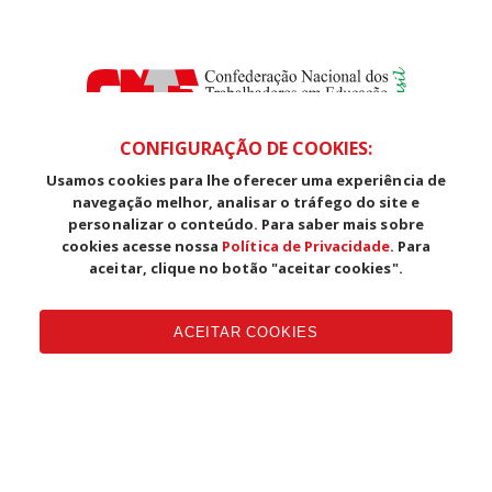
CONFIGURAÇÃO DE COOKIES:
Usamos cookies para lhe oferecer uma experiência de
SDS, Edifício Venâncio III, Salas 101/106
navegação melhor, analisar o tráfego do site e
CEP: 70393-902 - Brasília - DF
personalizar o conteúdo. Para saber mais sobre
Telefone (61) 3225-1003 - E-mail cnte@cnte.org.br
cookies acesse nossa
Política de Privacidade
. Para
aceitar, clique no botão "aceitar cookies".
Copyright CUT Central Única dos Trabalhadores 3.960 - Entidades
Filiadas | 7.933.029 - Trabalhadores(as) Associados | 25.831.443 -
ACEITAR COOKIES
Trabalhadores(as) na Base