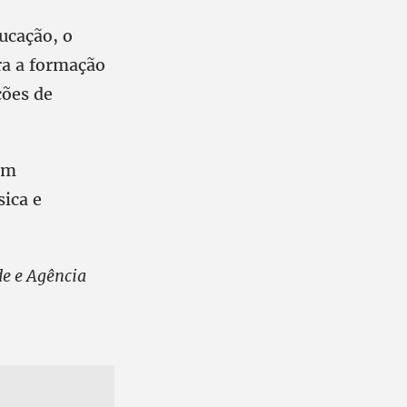
ucação, o
ra a formação
ções de
com
sica e
e e Agência