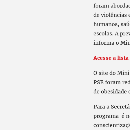
foram abordad
de violências 
humanos, saúd
escolas. A pre
informa o Min
Acesse a list
O site do Mini
PSE foram red
de obesidade 
Para a Secret
programa é ne
conscientizaçã