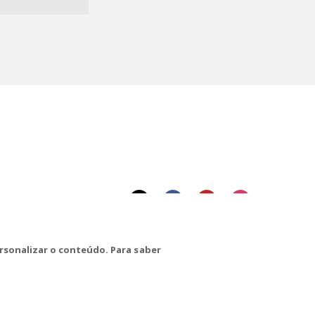
rsonalizar o conteúdo. Para saber
CTRL+F2
alhadores(as) na Base