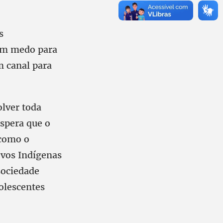
s
sem medo para
m canal para
olver toda
spera que o
 como o
ovos Indígenas
sociedade
dolescentes