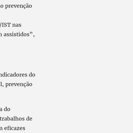
mo prevenção
/IST nas
m assistidos”,
indicadores do
l, prevenção
a do
trabalhos de
m eficazes