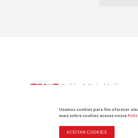
SD
Te
Usamos cookies para lhe oferecer uma
mais sobre cookies acesse nossa
Polí
ACEITAR COOKIES
Copyright CUT Central Única dos Trabalhadores 3.960 - Entid