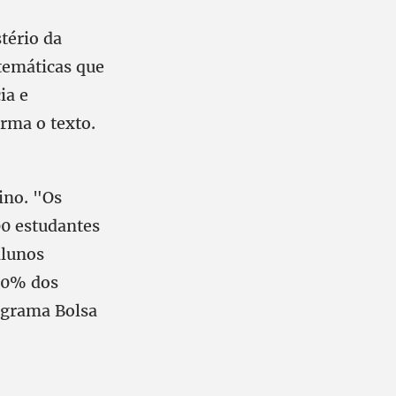
tério da
 temáticas que
ia e
orma o texto.
ino. "Os
00 estudantes
alunos
50% dos
rograma Bolsa