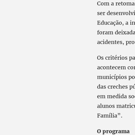
Com a retomad
ser desenvolv
Educação, a in
foram deixada
acidentes, pr
Os critérios p
acontecem con
municípios po
das creches pú
em medida soc
alunos matric
Família”.
O programa