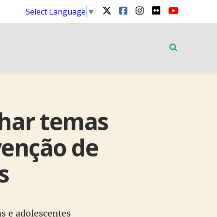
Select Language
▼
lhar temas
venção de
s
s e adolescentes