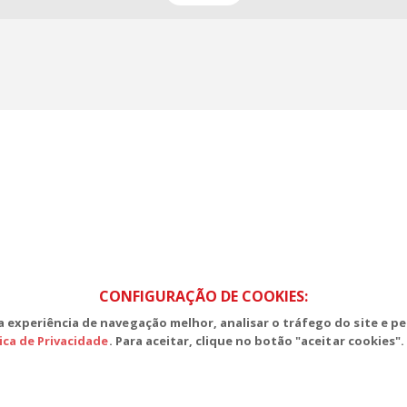
S, Edifício Venâncio III, Salas 101/106
CEP: 70393-902 - Brasília - DF
lefone (61) 3225-1003 - E-mail cnte@cnte.org.br
CONFIGURAÇÃO DE COOKIES:
 experiência de navegação melhor, analisar o tráfego do site e pe
tica de Privacidade
. Para aceitar, clique no botão "aceitar cookies".
ades Filiadas | 7.933.029 - Trabalhadores(as) Associados | 25.831.443 - Trab