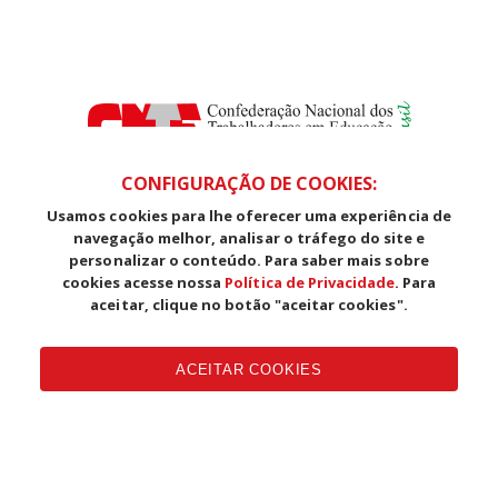
CONFIGURAÇÃO DE COOKIES:
Usamos cookies para lhe oferecer uma experiência de
SDS, Edifício Venâncio III, Salas 101/106
navegação melhor, analisar o tráfego do site e
CEP: 70393-902 - Brasília - DF
personalizar o conteúdo. Para saber mais sobre
Telefone (61) 3225-1003 - E-mail cnte@cnte.org.br
cookies acesse nossa
Política de Privacidade
. Para
aceitar, clique no botão "aceitar cookies".
Copyright CUT Central Única dos Trabalhadores 3.960 - Entidades
Filiadas | 7.933.029 - Trabalhadores(as) Associados | 25.831.443 -
ACEITAR COOKIES
Trabalhadores(as) na Base