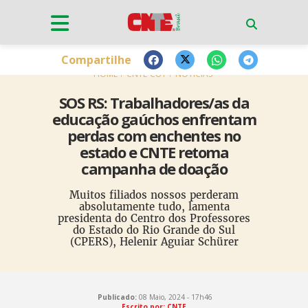
Compartilhe
HOME
CNTE-CUT
NOTÍCIAS
SOS RS: Trabalhadores/as da
educação gaúchos enfrentam
perdas com enchentes no
estado e CNTE retoma
campanha de doação
Muitos filiados nossos perderam
absolutamente tudo, lamenta
presidenta do Centro dos Professores
do Estado do Rio Grande do Sul
(CPERS), Helenir Aguiar Schürer
Publicado:
08 Maio, 2024 - 17h46
Escrito por: CNTE