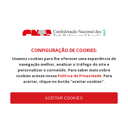
CONFIGURAÇÃO DE COOKIES:
Usamos cookies para lhe oferecer uma experiência de
SDS, Edifício Venâncio III, Salas 101/106
navegação melhor, analisar o tráfego do site e
CEP: 70393-902 - Brasília - DF
personalizar o conteúdo. Para saber mais sobre
Telefone (61) 3225-1003 - E-mail cnte@cnte.org.br
cookies acesse nossa
Política de Privacidade
. Para
aceitar, clique no botão "aceitar cookies".
Copyright CUT Central Única dos Trabalhadores 3.960 - Entidades
Filiadas | 7.933.029 - Trabalhadores(as) Associados | 25.831.443 -
ACEITAR COOKIES
Trabalhadores(as) na Base