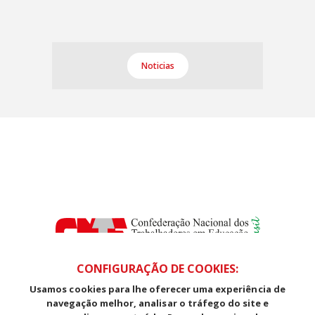
Noticias
CONFIGURAÇÃO DE COOKIES:
Usamos cookies para lhe oferecer uma experiência de
SDS, Edifício Venâncio III, Salas 101/106
navegação melhor, analisar o tráfego do site e
CEP: 70393-902 - Brasília - DF