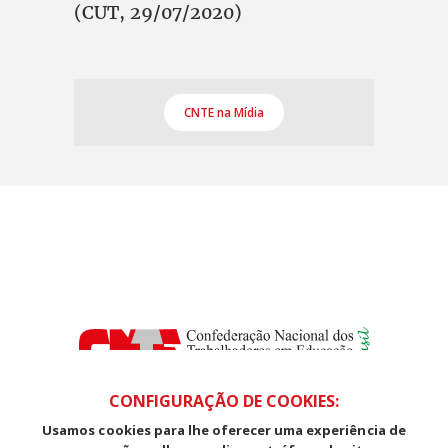
(CUT, 29/07/2020)
CNTE na Mídia
CONFIGURAÇÃO DE COOKIES:
Usamos cookies para lhe oferecer uma experiência de
SDS, Edifício Venâncio III, Salas 101/106