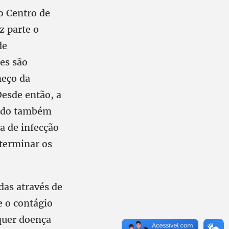
o Centro de
z parte o
de
es são
meço da
esde então, a
indo também
a de infecção
eterminar os
das através de
e o contágio
quer doença