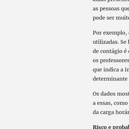
as pessoas qu
pode ser muit
Por exemplo, 
utilizadas. S
de contágio é
os professore
que indica a i
determinante 
Os dados mos
a essas, como
da carga horár
Risco e proba