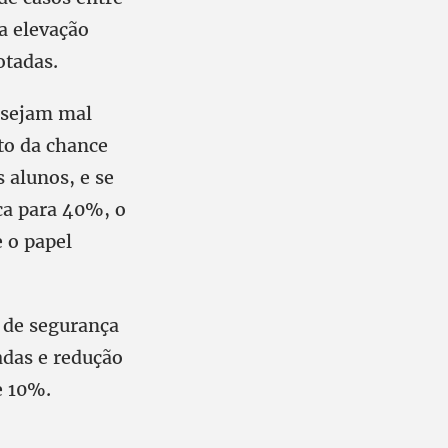
a elevação
otadas.
 sejam mal
to da chance
 alunos, e se
ca para 40%, o
e o papel
 de segurança
adas e redução
e 10%.