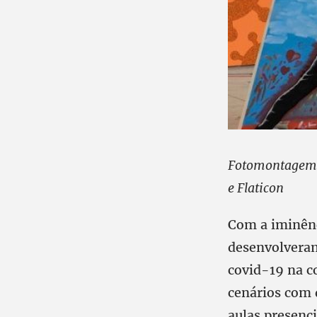
Fotomontagem 
e Flaticon
Com a iminênc
desenvolvera
covid-19 na c
cenários com d
aulas presenc