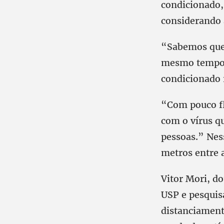
condicionado, 
considerando 
“Sabemos que 
mesmo tempo 
condicionado 
“Com pouco fl
com o vírus q
pessoas.” Nes
metros entre a
Vitor Mori, d
USP e pesquis
distanciamen