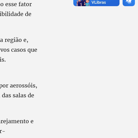
o esse fator
ibilidade de
a região e,
ovos casos que
is.
or aerossóis,
 das salas de
 arejamento e
r-