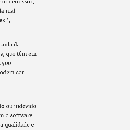
e um emissor,
la mal
es”,
 aula da
as, que têm em
1.500
podem ser
to ou indevido
am o software
a qualidade e