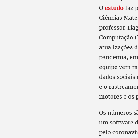
O
estudo
faz p
Ciências Mate
professor Tiag
Computação (I
atualizações 
pandemia, em 
equipe vem mo
dados sociais
e o rastreame
motores e os p
Os números sã
um software d
pelo coronaví