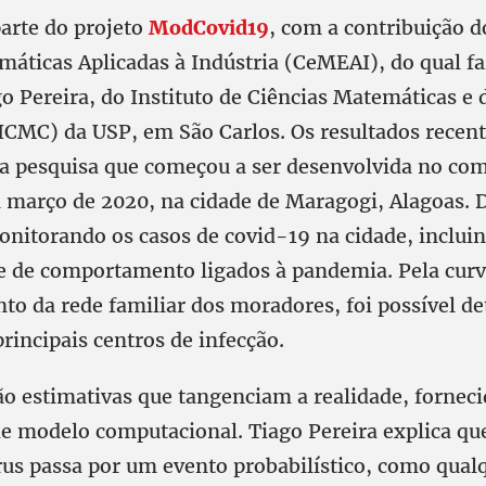
arte do projeto
ModCovid19
, com a contribuição d
máticas Aplicadas à Indústria (CeMEAI), do qual fa
o Pereira, do Instituto de Ciências Matemáticas e 
CMC) da USP, em São Carlos. Os resultados recent
da pesquisa que começou a ser desenvolvida no co
março de 2020, na cidade de Maragogi, Alagoas. D
nitorando os casos de covid-19 na cidade, inclu
 e de comportamento ligados à pandemia. Pela curv
nto da rede familiar dos moradores, foi possível d
rincipais centros de infecção.
o estimativas que tangenciam a realidade, forneci
e modelo computacional. Tiago Pereira explica qu
rus passa por um evento probabilístico, como qual