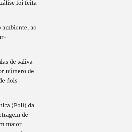
álise foi feita
 ambiente, ao
ar-
as de saliva
ior número de
de dois
ica (Poli) da
metragem de
am maior