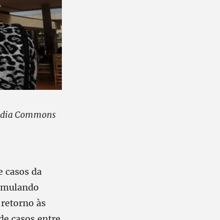
media Commons
 casos da
simulando
 retorno às
de casos entre