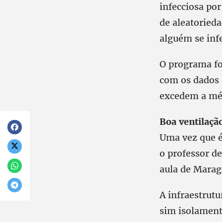
infecciosa po
de aleatoried
alguém se inf
O programa foi
com os dados a
excedem a méd
Boa ventilaçã
Uma vez que é
o professor de
aula de Marag
A infraestrutu
sim isolamen