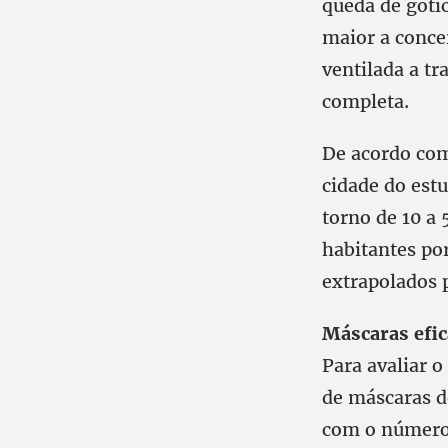
queda de gotí
maior a conce
ventilada a t
completa.
De acordo com 
cidade do est
torno de 10 a
habitantes po
extrapolados 
Máscaras efic
Para avaliar o
de máscaras d
com o número 