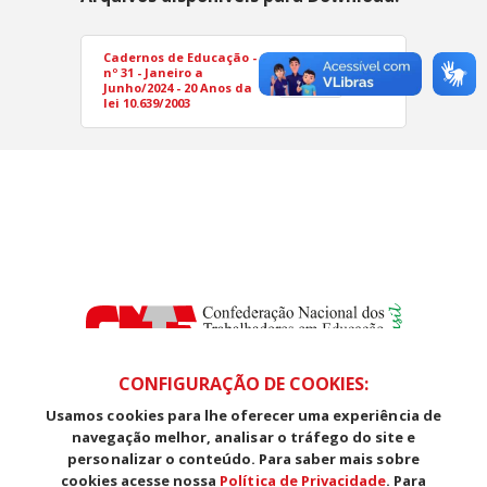
Cadernos de Educação -
nº 31 - Janeiro a
PDF
Junho/2024 - 20 Anos da
lei 10.639/2003
CONFIGURAÇÃO DE COOKIES:
Usamos cookies para lhe oferecer uma experiência de
SDS, Edifício Venâncio III, Salas 101/106
navegação melhor, analisar o tráfego do site e
CEP: 70393-902 - Brasília - DF
personalizar o conteúdo. Para saber mais sobre
Telefone (61) 3225-1003 - E-mail cnte@cnte.org.br
cookies acesse nossa
Política de Privacidade
. Para