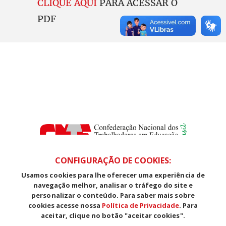
CLIQUE AQUI
PARA ACESSAR O
PDF
CONFIGURAÇÃO DE COOKIES:
Usamos cookies para lhe oferecer uma experiência de
SDS, Edifício Venâncio III, Salas 101/106
navegação melhor, analisar o tráfego do site e
CEP: 70393-902 - Brasília - DF
personalizar o conteúdo. Para saber mais sobre
Telefone (61) 3225-1003 - E-mail cnte@cnte.org.br
cookies acesse nossa
Política de Privacidade
. Para
aceitar, clique no botão "aceitar cookies".