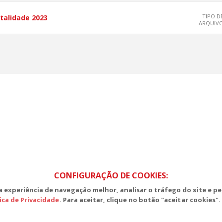
TIPO D
italidade 2023
ARQUIV
S, Edifício Venâncio III, Salas 101/106
CEP: 70393-902 - Brasília - DF
lefone (61) 3225-1003 - E-mail cnte@cnte.org.br
CONFIGURAÇÃO DE COOKIES:
 experiência de navegação melhor, analisar o tráfego do site e pe
tica de Privacidade
. Para aceitar, clique no botão "aceitar cookies".