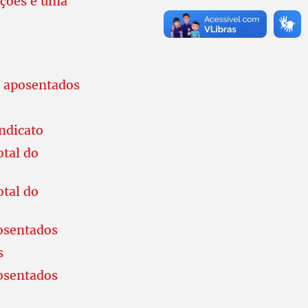
ações é uma
s aposentados
ndicato
tal do
tal do
posentados
s
posentados