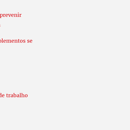
 prevenir
m
plementos se
e trabalho