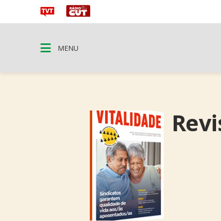
MENU
Revi