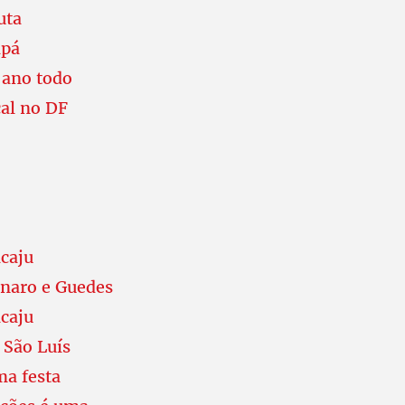
uta
apá
ano todo
al no DF
acaju
onaro e Guedes
acaju
 São Luís
ma festa