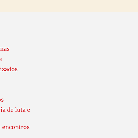
lmas
e
rizados
os
a de luta e
e encontros