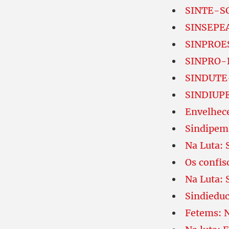
SINTE-SC:
SINSEPEA
SINPROES
SINPRO-D
SINDUTE-
SINDIUPES
Envelhece
Sindipema
Na Luta: 
Os confis
Na Luta: 
Sindieduc
Fetems: N