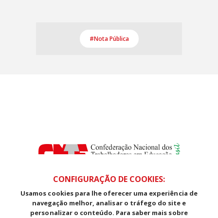
#Nota Pública
CONFIGURAÇÃO DE COOKIES:
Usamos cookies para lhe oferecer uma experiência de
SDS, Edifício Venâncio III, Salas 101/106
navegação melhor, analisar o tráfego do site e
CEP: 70393-902 - Brasília - DF
personalizar o conteúdo. Para saber mais sobre
Telefone (61) 3225-1003 - E-mail cnte@cnte.org.br