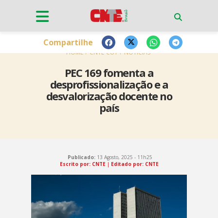
Compartilhe
HOME
CNTE-CUT
NOTÍCIAS
PEC 169 fomenta a
desprofissionalização e a
desvalorização docente no
país
Publicado:
13 Agosto, 2025 - 11h25
Escrito por:
CNTE
|
Editado por: CNTE